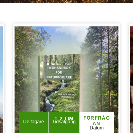
FÖRFRÅG
-
1-2 TIM
Deltagare
Tidsåtgång
AN
Datum