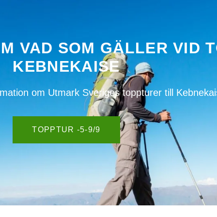
OM VAD SOM GÄLLER VID 
KEBNEKAISE
formation om Utmark Sveriges toppturer till Kebneka
TOPPTUR -5-9/9