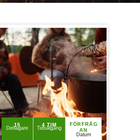
FÖRFRÅG
15
4 TIM
Deltagare
Tidsåtgång
AN
Datum