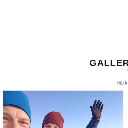
GALLER
Här k