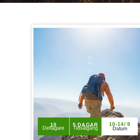
10-14/ 9
10
5 DAGAR
Deltagare
Tidsåtgång
Datum