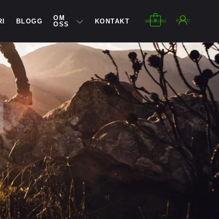
OM
RI
BLOGG
KONTAKT
0
KONTO
VARUKORG
OSS
N