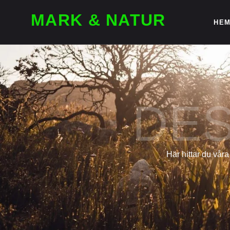
MARK & NATUR
HE
DES
Här hittar du vår