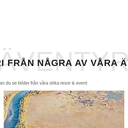
ÄVENTY
I FRÅN NÅGRA AV VÅRA 
an du se bilder från våra olika resor & event