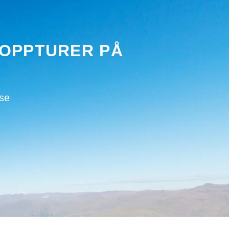
TOPPTURER PÅ
ise