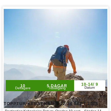
10-14/ 9
10
5 DAGAR
Datum
Deltagare
Tidsåtgång
TOPPTUR KEBNEKAISE 10-14 SEPT 2025
Destination:
Kebnekaise
Datum:
Onsdag 10 sept – Söndag 14