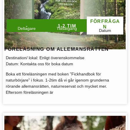
FÖRFRÅGA
-
1-2 TIM
N
Deltagare
Tidsåtgång
Datum
FÖRELÄSNING OM ALLEMANSRÄTTEN
Destination/ lokal
: Enligt överenskommelse
Datum
: Kontakta oss för boka datum
Boka ett föreläsningen med boken ”Fickhandbok för
naturbörjare” i fokus. 1-2tim då vi går igenom grunderna
rörande allemansrätten, naturreservat och mycket mer.
Eftersom föreläsningen är