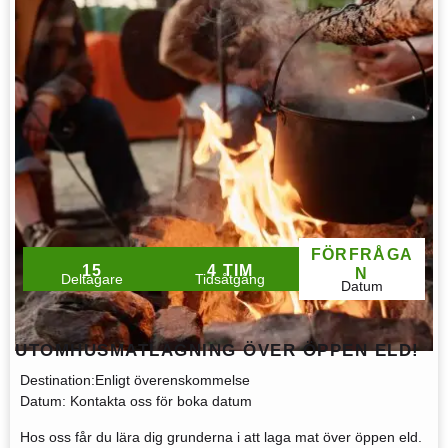
FÖRFRÅGA
15
4 TIM
N
Deltagare
Tidsåtgång
Datum
UTOMHUSMATLAGNING ÖVER ÖPPEN ELD!
Destination:
Enligt överenskommelse
Datum:
Kontakta oss för boka datum
Hos oss får du lära dig grunderna i att laga mat över öppen eld.